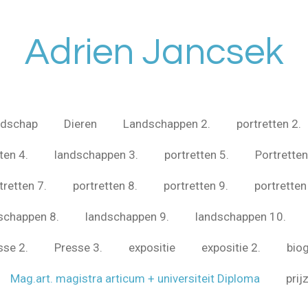
Adrien Jancsek
ndschap
Dieren
Landschappen 2.
portretten 2.
ten 4.
landschappen 3.
portretten 5.
Portretten
tretten 7.
portretten 8.
portretten 9.
portretten
schappen 8.
landschappen 9.
landschappen 10.
sse 2.
Presse 3.
expositie
expositie 2.
biog
Mag.art. magistra articum + universiteit Diploma
prij