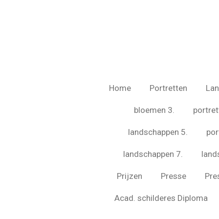
Ga
direct
naar
de
hoofdinhoud
Home
Portretten
La
bloemen 3.
portret
landschappen 5.
por
landschappen 7.
land
Prijzen
Presse
Pre
Acad. schilderes Diploma