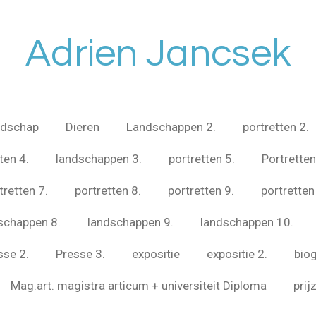
Adrien Jancsek
ndschap
Dieren
Landschappen 2.
portretten 2.
ten 4.
landschappen 3.
portretten 5.
Portretten
tretten 7.
portretten 8.
portretten 9.
portretten
schappen 8.
landschappen 9.
landschappen 10.
sse 2.
Presse 3.
expositie
expositie 2.
biog
Mag.art. magistra articum + universiteit Diploma
prij