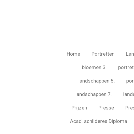
Ga
direct
naar
de
hoofdinhoud
Home
Portretten
La
bloemen 3.
portret
landschappen 5.
por
landschappen 7.
land
Prijzen
Presse
Pre
Acad. schilderes Diploma