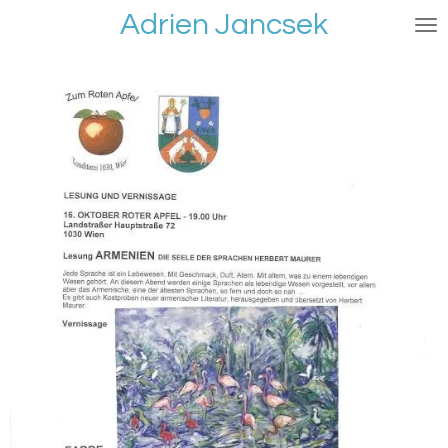
Adrien Jancsek
Ga
direct
naar
de
hoofdinhoud